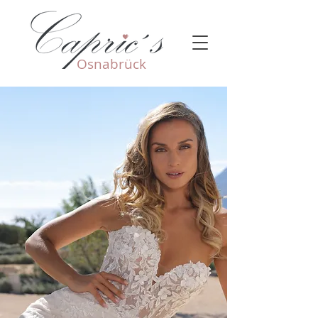
Osnabrück​