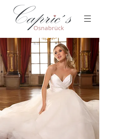
Osnabrück​